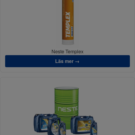
Neste Templex
Läs mer →